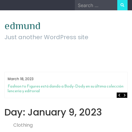
Skip
Search
to
for:
content
edmund
Just another WordPress site
March 18, 2023
Fashion to Figures está dando a Body-Dody en su última colección de
lencería y editorial
Day:
January 9, 2023
Clothing