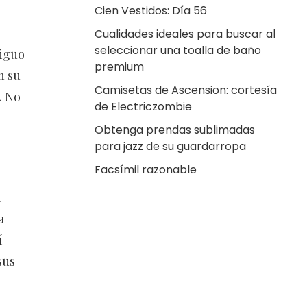
Cien Vestidos: Día 56
Cualidades ideales para buscar al
seleccionar una toalla de baño
tiguo
premium
n su
Camisetas de Ascension: cortesía
. No
de Electriczombie
Obtenga prendas sublimadas
para jazz de su guardarropa
Facsímil razonable
a
a
í
sus