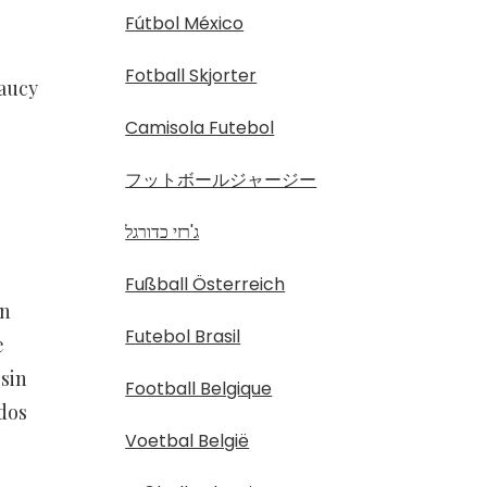
Fútbol México
Fotball Skjorter
Saucy
Camisola Futebol
フットボールジャージー
ג'רזי כדורגל
Fußball Österreich
un
Futebol Brasil
e
sin
Football Belgique
dos
Voetbal België