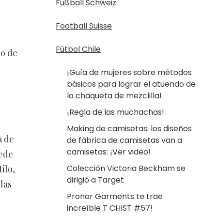
Fußball Schweiz
Football Suisse
Fútbol Chile
po de
¡Guía de mujeres sobre métodos
básicos para lograr el atuendo de
la chaqueta de mezclilla!
¡Regla de las muchachas!
Making de camisetas: los diseños
a de
de fábrica de camisetas van a
camisetas: ¡Ver video!
uede
Colección Victoria Beckham se
ilo,
dirigió a Target
las
Pronor Garments te trae
increíble T CHIST #57!