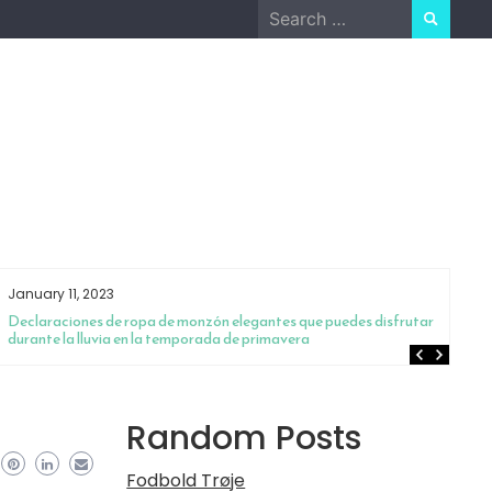
Search
for:
January 11, 2023
Ja
Declaraciones de ropa de monzón elegantes que puedes disfrutar
¿B
durante la lluvia en la temporada de primavera
so
Random Posts
Fodbold Trøje