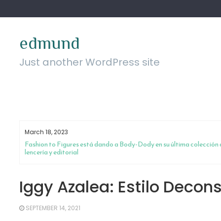
Skip
to
content
edmund
Just another WordPress site
March 18, 2023
da
Fashion to Figures está dando a Body-Dody en su última colección 
lencería y editorial
Iggy Azalea: Estilo Decon
SEPTEMBER 14, 2021