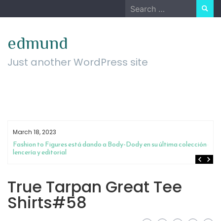
Skip
Search
to
for:
content
edmund
Just another WordPress site
March 18, 2023
Fashion to Figures está dando a Body-Dody en su última colección de
lencería y editorial
True Tarpan Great Tee
Shirts#58