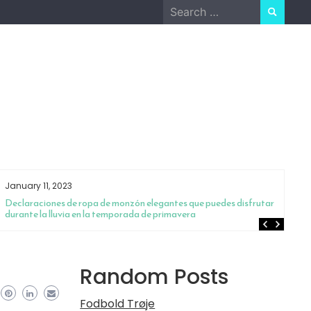
Search
for:
January 11, 2023
Ja
Declaraciones de ropa de monzón elegantes que puedes disfrutar
¿B
durante la lluvia en la temporada de primavera
so
Random Posts
Fodbold Trøje