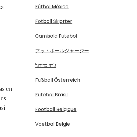
Fútbol México
ea
Fotball Skjorter
Camisola Futebol
フットボールジャージー
ג'רזי כדורגל
Fußball Österreich
as en
Futebol Brasil
Los
así
Football Belgique
Voetbal België