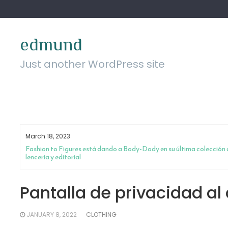
Skip
to
content
edmund
Just another WordPress site
March 18, 2023
da
Fashion to Figures está dando a Body-Dody en su última colección 
lencería y editorial
Pantalla de privacidad al a
JANUARY 8, 2022
CLOTHING