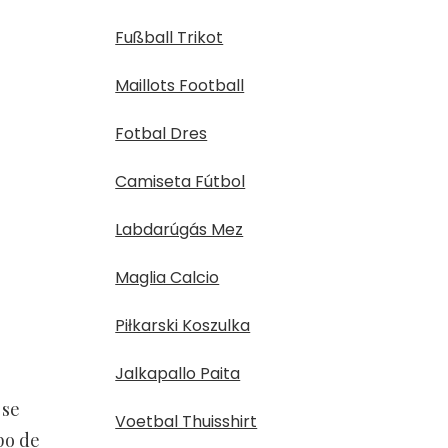
Fußball Trikot
Maillots Football
Fotbal Dres
Camiseta Fútbol
Labdarúgás Mez
Maglia Calcio
Piłkarski Koszulka
Jalkapallo Paita
 se
Voetbal Thuisshirt
po de