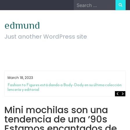
Skip
Search
to
for:
content
edmund
Just another WordPress site
March 18, 2023
Fashion to Figures está dando a Body-Dody en su última colección de
lencería y editorial
Mini mochilas son una
tendencia de una ’90s
Estamos encantados de