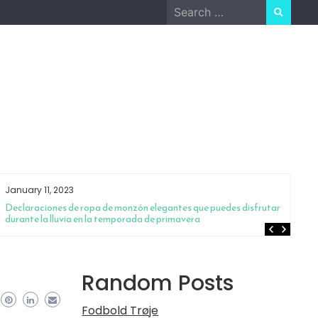
Search
for:
January 11, 2023
Ja
Declaraciones de ropa de monzón elegantes que puedes disfrutar
¿B
durante la lluvia en la temporada de primavera
so
Random Posts
Fodbold Trøje