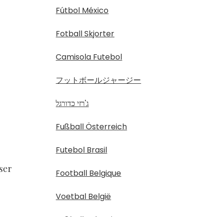
Fútbol México
Fotball Skjorter
Camisola Futebol
フットボールジャージー
ג'רזי כדורגל
Fußball Österreich
Futebol Brasil
ser
Football Belgique
Voetbal België