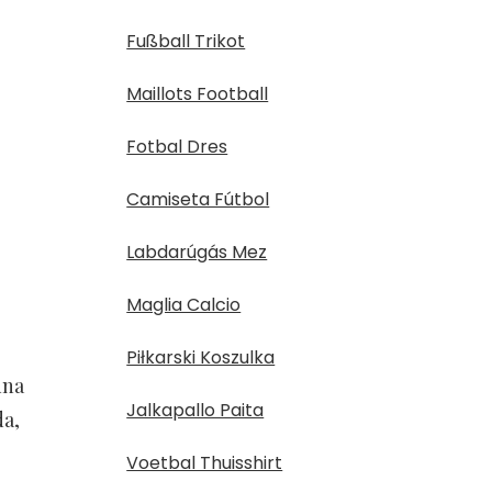
Fußball Trikot
Maillots Football
Fotbal Dres
Camiseta Fútbol
Labdarúgás Mez
Maglia Calcio
Piłkarski Koszulka
una
Jalkapallo Paita
da,
Voetbal Thuisshirt