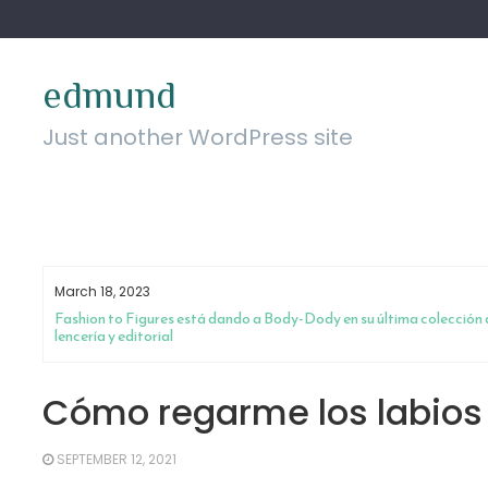
Skip
to
content
edmund
Just another WordPress site
March 18, 2023
da
Fashion to Figures está dando a Body-Dody en su última colección 
lencería y editorial
Cómo regarme los labios
SEPTEMBER 12, 2021