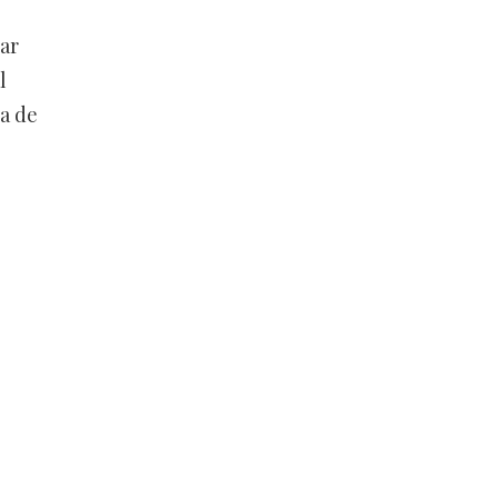
ar
l
ta de