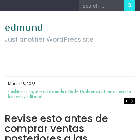
Skip
Search
to
for:
content
edmund
Just another WordPress site
March 18, 2023
Fashion to Figures está dando a Body-Dody en su última colección de
lencería y editorial
Revise esto antes de
comprar ventas
posteriores a las